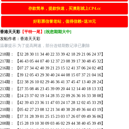
存款简单，提款快速，买澳彩就上CP4.cc
好彩票信誉老站，值得信赖+送38元
香港天天彩
【平特一尾】
[祝您期期大中]
发帖作者：香港天天彩
温馨提示:为了提高网速，部分连错期数记录已删除
218期：
【32 28 30 11 34 40 22 33 39 42 18 29 21 06 24 37】
217期：
【46 43 05 44 07 40 12 37 23 08 39 17 30 48 45 32】
216期：
【07 27 34 42 40 39 21 23 15 12 41 37 06 24 02 48】
215期：
【39 12 05 43 29 30 40 24 44 08 15 07 37 21 04 16】
214期：
【22 38 26 10 02 29 46 36 41 37 45 47 13 40 28 24】
213期：
【27 35 08 46 23 45 39 09 20 44 12 14 40 18 13 33】
212期：
【24 23 37 02 19 14 28 35 22 09 26 36 16 33 38 08】
211期：
【42 39 43 23 36 11 47 03 24 17 28 12 02 45 33 29】
210期：
【05 42 27 23 08 12 21 34 40 38 20 49 36 44 43 19】
209期：
【37 31 28 39 01 25 15 23 03 17 26 07 09 49 36 06】
208期：
【15 28 19 10 30 09 03 46 02 29 44 38 40 45 39 49】