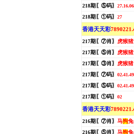
218期〖⑤码〗
27.16.06
218期〖①码〗
27
香港天天彩
7890221
217期〖⑦肖〗
虎猴猪
217期〖⑤肖〗
虎猴猪
217期〖③肖〗
虎猴猪
217期〖⑦码〗
02.41.49
217期〖⑤码〗
02.41.49
217期〖①码〗
02
香港天天彩
7890221
216期〖⑦肖〗
马
狗
兔
216期〖⑤肖〗
马
狗
兔