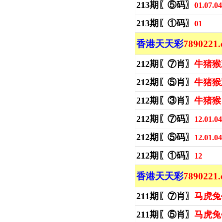
213期〖⑤码〗
01.07.04
213期〖①码〗
01
香港天天彩
7890221
212期〖⑦肖〗
牛猪猴
212期〖⑤肖〗
牛猪猴
212期〖③肖〗
牛猪猴
212期〖⑦码〗
12.01.04
212期〖⑤码〗
12.01.04
212期〖①码〗
12
香港天天彩
7890221
211期〖⑦肖〗
马虎兔
211期〖⑤肖〗
马虎兔