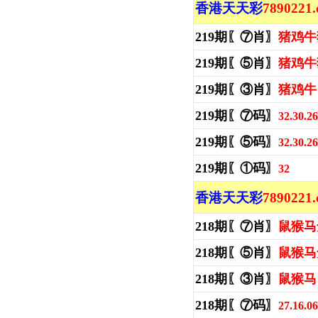
香港天天彩
7890221
219期〖⑦肖〗
猪鸡牛
219期〖⑤肖〗
猪鸡牛
219期〖③肖〗
猪鸡牛
219期〖⑦码〗
32.30.26
219期〖⑤码〗
32.30.26
219期〖①码〗
32
香港天天彩
7890221
218期〖⑦肖〗
鼠猴马
218期〖⑤肖〗
鼠猴马
218期〖③肖〗
鼠猴马
218期〖⑦码〗
27.16.06