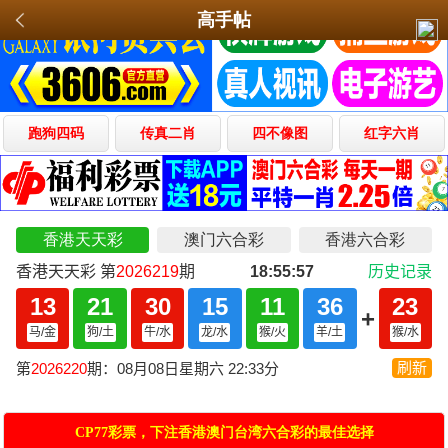
高手帖
跑狗四码
传真二肖
四不像图
红字六肖
CP77彩票，下注香港澳门台湾六合彩的最佳选择