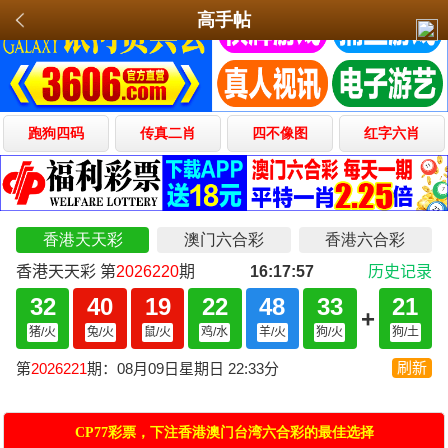
高手帖
跑狗四码
传真二肖
四不像图
红字六肖
CP77彩票，下注香港澳门台湾六合彩的最佳选择